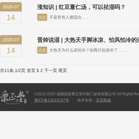
涨知识 | 红豆薏仁汤，可以祛湿吗？
2020-07
14
不是所有人都适合……
晋帅说湿 | 大热天手脚冰凉、怕风怕冷的
2020-07
14
大热天为什么还怕冷？别再只知道补了……
共11条,1/2页
首页
1
2
下一页
尾页
©2012-2025 成都高新秉正堂中医门诊部有限公司 All Rights Res
蜀ICP备13014237号
技术支持：
安尼斯威