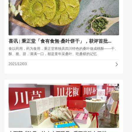
喜讯 | 秉正堂「食有食無·桑叶饼干」，获评首批...
食以药用，药为食用，秉正堂将独具四川特色的桑叶做成桃酥——干、
酥、脆、甜，满满一口，都是童年采桑叶、吃桑椹的记忆
2021/12/03