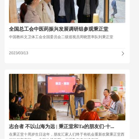
全国总工会中医药振兴发展调研组参观秉正堂
中国教科文卫体工会全国委员会二级巡视员周晓慧率队到秉正堂
2023/03/13
志合者 不以山海为远 | 秉正堂和Ta的朋友们·十...
在秉正堂十周岁生日这年，朋友汇家人们终于有机会重新欢聚秉正堂西