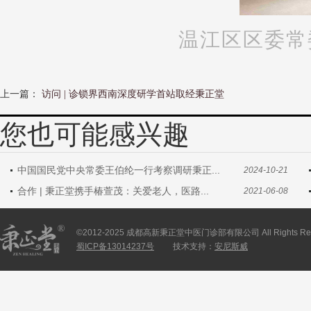
温江区区委常
上一篇：
访问 | 诊锁界西南深度研学首站取经秉正堂
您也可能感兴趣
中国国民党中央常委王伯纶一行考察调研秉正...
2024-10-21
合作 | 秉正堂携手椿萱茂：关爱老人，医路...
2021-06-08
©2012-2025 成都高新秉正堂中医门诊部有限公司 All Rights Res
蜀ICP备13014237号
技术支持：
安尼斯威